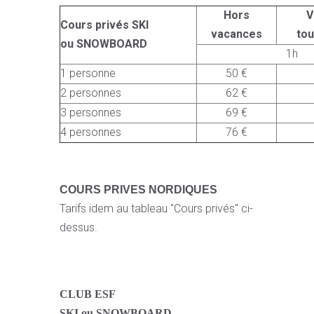
Hors
V
Cours privés SKI
vacances
to
ou SNOWBOARD
1h
1 personne
50 €
2 personnes
62 €
3 personnes
69 €
4 personnes
76 €
COURS PRIVES NORDIQUES
Tarifs idem au tableau "Cours privés" ci-
dessus.
CLUB ESF
SKI ou SNOWBOARD