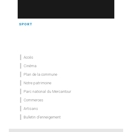
SPORT
Accès
Cinéma
Plan de la commune
Notre patrimoine
Parc national du Mercantour
Commerces
Artisans
Bulletin d'enneigement